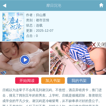
靡日沉沦
作者：归山雁
类别：都市言情
状态：连载
更新：2025-12-07
点击：0
开始阅读
加入书架
我的书架
庄眠以为这辈子不会再见到谢沉屿。不曾想，酒店弄错房卡，推门进
去，撞见了阔别五年的前男友。上学时。庄眠是循规蹈矩，靠资助完
成学业的平凡少女。谢沉屿是冷峻桀骜，从不缺奉承讨好的贵公子。