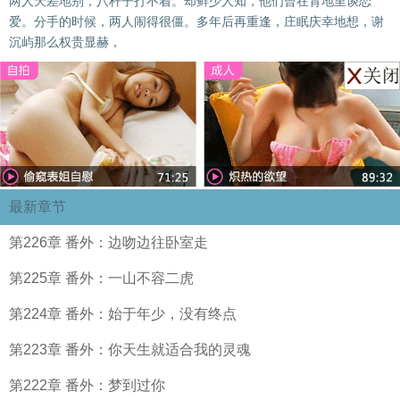
两人天差地别，八杆子打不着。却鲜少人知，他们曾在背地里谈恋
爱。分手的时候，两人闹得很僵。多年后再重逢，庄眠庆幸地想，谢
沉屿那么权贵显赫，
最新章节
第226章 番外：边吻边往卧室走
第225章 番外：一山不容二虎
第224章 番外：始于年少，没有终点
第223章 番外：你天生就适合我的灵魂
第222章 番外：梦到过你