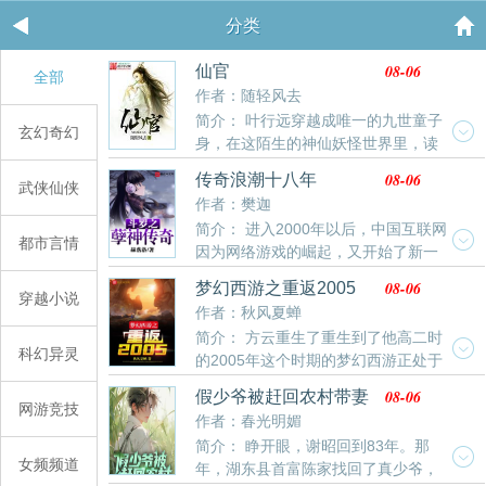
分类
08-06
仙官
全部
作者：随轻风去
简介： 叶行远穿越成唯一的九世童子
玄幻奇幻
身，在这陌生的神仙妖怪世界里，读
书科举考进士，皇家天命授神通。他还发现，前身给自
08-06
传奇浪潮十八年
武侠仙侠
己留下了外挂！然而天机与道统纠缠不清，神仙与凡人
作者：樊迦
相爱相杀，妖魔与鬼怪上蹿下跳，手持外挂的玩家叶行
简介： 进入2000年以后，中国互联网
远怎一个酸爽......
都市言情
因为网络游戏的崛起，又开始了新一
轮的造富运动。在这一轮时代的浪潮中，涌现出了不同
08-06
梦幻西游之重返2005
年份的多名首富，上百名亿万富豪，以及数不清的千万
穿越小说
作者：秋风夏蝉
富豪与百万级中产。整整十八年的淘金梦。苏清越从一
简介： 方云重生了重生到了他高二时
座南方小城，孤身至平京，从一个普通部门经理做起，
科幻异灵
的2005年这个时期的梦幻西游正处于
经历冷眼相待，也经历过爱恨情仇、焚香磕头、割袍断
飞速成长期各种风云人物竞相争锋“叮——电竞之神系统
义，如履薄冰、战战兢兢，终成顶级富豪。他的故事就
08-06
假少爷被赶回农村带妻
为您服务！”从课堂上醒来的方云听到脑海中的提示声整
网游竞技
像港剧大时代一样精彩，甚至比大时代还精彩。本文
儿逆袭人生
作者：春光明媚
个人已经惊呆了！
简介： 睁开眼，谢昭回到83年。那
女频频道
年，湖东县首富陈家找回了真少爷，