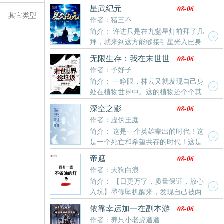
而他这个冒牌货被赶回了石水村。他不敢相信曾经疼他
08-06
星武纪元
如珠如宝的爹妈居然不要他了，难道十八年的亲情全都
其它类型
作者：猪三不
是假的吗？他上门求问，可他们哭着大骂他是祸根子，
简介： 许进只是在九盏星灯前拜了几
害得他们亲生儿子吃了苦，受了难，是个黑心肝的王八
拜，就来到这方能够接引星光入已身
蛋！从此他一蹶不振。而亲爹妈为了弥补他，给他娶了
的世界，然后，他又在九盏星灯前拜了拜《基因大时
个顶顶好的媳妇儿。黑长直，麻花辫儿，一张瓜子脸漂
08-06
无限生存：我在末世世
代》《造化之王》《掌御星辰》这三本小说，最高订7
亮清纯，眼睛水灵灵仿佛会说话。可他打心眼里不喜
界捡垃圾
作者：予妤子
万，最低高订3万，最低均订7600，本本400万字往
欢，觉着一切都是她和自己亲爹妈设下的阴谋，为的就
简介： 一睁眼，林云又就发现自己身
上，人品保证，请放心入坑。
是把自己困死在这里。后来，那一年年关，他不死心，
处在植物世界中。这的植物还个个其
又去了养父母家，毫不意外他又被揍了一顿，赶了出
大无比，和以往见过的完全不同。以前的葡萄又大又
来。他也照例喝得酩酊大醉，不省人事。只是这一日，
08-06
深空之影
甜，现在的葡萄：想吃我？炸不死你！不仅如此，还有
早上再次睁眼时，一切早已天翻地覆。他媳妇儿安安静
作者：虚伪王庭
各种各样的变异动物在这巨大的植物世界中到处乱跑。
静的躺在床上，面如死灰。一旁洗澡的木盆里安安静静
简介： 这是一个英雄辈出的时代！这
以前的猫咪可可爱爱，现在的猫咪：人，泥嚎，你可以
的躺着两个浑身是血的小娃儿。闭着眼，早就没了呼
是一个死亡和希望共存的时代！这是
靠在咪宽阔的胸膛上。林云又逼着自己飞快的适应了现
吸。是一对，可爱的小闺女。于是往后的三十年，他一
一个旧秩序和新文明之火，碰撞的时代！腐朽的联邦，
在的变化，并化身囤囤鼠，在各个世界中到处乱窜捡垃
08-06
帝遮
日日如在地狱里活着，生不如死。再次睁眼，他回到了
狂热的帝国，执拗的神权，蠢蠢欲动的异族，又会谱写
圾(划掉)囤货。变异动植物、丧尸暴雨、极夜、以及各
作者：天狗白浪
这日。
出什么样的宏伟史诗？
种各样
简介： 【日更万字，质量保证，放心
入坑】墨修坠机醒来，发现自己被两
男一女用剑轮番劈斩。他起初只是想好好活着，没想到
08-06
依靠幸运加一在副本游
这个世界有洞天福地。有仙门帝庭。有三山四海。有五
戏抱大腿
作者：养只小老虎遛遛
湖八荒。有九天十地。有妖，有佛，也曾有神话…..