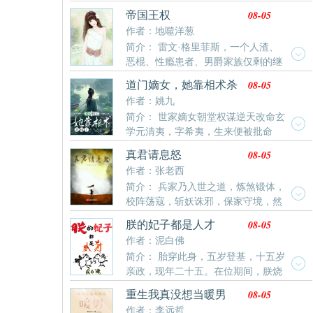
小子宠得越发无法无天，谁还敢上门求娶这个悍女？ 干
家子凄惨。林
日子。
08-05
帝国王权
脆让这两人自我消化得了，别让他们出来祸祸别人。 苏
作者：地噬洋葱
婳叉腰大笑：“我单身我骄傲，我为国家省饲料，……啊
简介： 雷文·格里菲斯，一个人渣、
呸，省粮草。” 封璟弱弱的举手：“我娶，我娶，我们风
恶棍、性瘾患者、男爵家族仅剩的继
景如画天生就该一对儿。” 苏婳一脸嫌弃：“我~去……
承人……而他马上就要成为一场血祭仪式的牺牲品。既
你大爷的，封璟你这弱鸡玩意儿滚一边儿玩泥巴去，你
08-05
道门嫡女，她靠相术杀
然退无可退，那就只能一往无前，以自己的冷静和智慧
除了帅一
疯了
作者：姚九
冲破死局。但真正的危机才刚刚开始。贪婪的贵族、腐
简介： 世家嫡女朝堂权谋逆天改命玄
败的官僚、僵化的教廷、凶狠的异族、残酷的邪教，命
学元清夷，字希夷，生来便被批命
运对雷文露出了它狰狞的獠牙。雷文不得不依靠来自蓝
——煞星照命，活不过双十。她本是顶级世家嫡长女，
星的知识和智慧、以及这具身体积累的本能和经验，积
08-05
真君请息怒
却被鸠占鹊巢，以庶代嫡。什么命中注定？她执太素九
累财富、扩展领地、提升实力，粉碎接连不断到来的危
作者：张老西
相入世，断阴判阳，预生死，篡天命！一枚铜钱破北斗
机。从男爵，到子爵、伯爵、侯爵、公爵，以至于——
简介： 兵家乃入世之道，炼煞锻体，
司命局，搏一条通天之路。
国王！……许多年后，“女王收集者，精灵帝国的帝侯，
校阵荡寇，斩妖诛邪，保家守境，然
荣耀兽人的可汗，血腥高地的征服者，大陆与海洋的共
不修性命，寿不过百。王玄魂穿修真界，已修兵家，只
主，生灵的庇护者，在世真神”雷文身披九阶铠甲【鲜血
08-05
朕的妃子都是人才
能凭借人望推演盘，将兵家术法推演至巅峰，争一线生
君临】手握【无尽兵锋】端坐在王座之上，义正言辞地
作者：泥白佛
机，自此踏鬼穴、捣妖巢、伐山破庙…许多年后，众多
说道：“许多人说我是依靠疯狂、无耻、卑鄙、狡诈才阴
简介： 胎穿此身，五岁登基，十五岁
大教祖师聚集一堂，脸色难看：“说什么妖鬼邪魔，黑暗
谋撺掇了王位。但这是纯粹的污蔑！我能获得今天的成
亲政，现年二十五。在位期间，朕烧
动乱…”“他王玄，才是这世间最大的恐怖！”
就，来自于我骨子里的智慧、高贵、优雅和仁慈！”……
玻璃，制肥皂，研发水泥，育种水稻。教太后麻将养
08-05
重生我真没想当暖男
历史的浩荡，从来不是简单的对与错便可以评判。绵柔
老，率将士塞外烧烤，创建皇家银行，修缮各省直道。
作者：李远哲
温吞里的刀光剑影，波谲云诡中的尔虞我诈，机关算尽