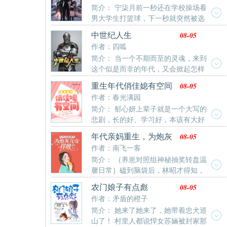
简介： 宁柒月前一秒还在学校操场看
男大学生打篮球，下一秒就突然被选
中成为副本游戏玩家。经历千辛万苦才通关第一个新手
08-05
中世纪人生
副本，拿到了第一个道具：幸运项链（使幸运值1）跟
作者：四呱
别人的道具比起来，简直鸡肋的没边了。殊不知，幸运
简介： 当一个不期而至的灵魂，来到
项链正在发挥她难以想象的作用力。在副本游戏随机挑
这个似是而非的年代，又会掀起怎样
选玩家中，总能遇到一个又一个的大佬。于是便开始
的风暴。是融入这个时代，成为一名骑士典范，或者驰
了：拜一个大佬为师。得一个大佬相救。与一个大佬为
08-05
重生年代俏佳媳有空间
骋疆场，在史书上留下自己的传奇，再亦或者撕开黑
友。同时还遇到了并肩作战的伙伴。直到遇到了一个
作者：春光满园
暗，引入黎明前的曙光。诺恩表示：小孩子才做选择，
简介： 郁心妍上辈子就是一个大写的
我全都要。
悲剧，长的好、学习好，本该有大好
的前程，却被养父母用来抵债。嫁给二婚男也就算了，
08-05
年代亲妈重生，为炮灰
还被渣男耍手段，成了众人口中不下蛋的母鸡，被继
儿女撑腰！
作者：南飞一客
子、继女白眼、诅咒、欺压了大半辈子。最终，郁结于
简介： ｛养崽对照组神秘抽奖转盘温
心得了不治之症，没等来丈夫的嘘寒问暖，却等来了被
馨日常｝磕到脑袋后，林昭才得知，
扫地出门。偏偏命运弄人，意外得知了自己不能生育的
自己是一本年代后妈养崽文里的对照组。她今天应该死
真正原因，自己要强了一辈子，却活成了一个笑话。重
08-05
农门娘子有点彪
了的，谁知没死反倒觉醒了。脑海里闪过书的内容——
生归来，这保姆牌妻子谁爱当谁当。正想着该如何改变
作者：矛盾的橙子
她死后，她的双胞胎儿子都成了舔狗、备胎，被利用个
困局，却偶得一方小空间，看着老天给的金手指笑眯了
简介： 她来了她来了，她带着忠犬巡
彻底，最终下场凄惨；小儿子五岁被拐，冻死街头；小
眼。干净利落的踢了所谓的专情男，转身嫁给了厂里的
山了！ 村里人都说悍女苏婳被封家那
女儿变成恶毒女配，被各种花式打脸，虐身虐心……一
娶妻老大难，过起了没羞没臊、谁幸福谁知道的甜蜜小