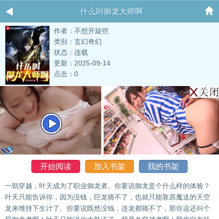
什么叫御龙大师啊
作者：不想开旋挖
类别：玄幻奇幻
状态：连载
更新：2025-09-14
点击：0
开始阅读
加入书架
我的书架
一朝穿越，叶天成为了职业御龙者。你要说御龙是个什么样的体验？
叶天只能告诉你，因为没钱，巨龙骑不了，也就只能靠原魔送的天空
龙来维持下生计了。你要说既然没钱，连龙都骑不了，那你这还叫个