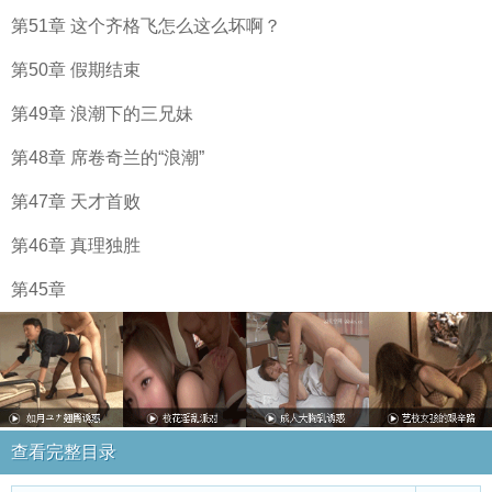
第51章 这个齐格飞怎么这么坏啊？
第50章 假期结束
第49章 浪潮下的三兄妹
第48章 席卷奇兰的“浪潮”
第47章 天才首败
第46章 真理独胜
第45章
查看完整目录