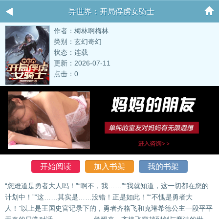
异世界：开局俘虏女骑士
作者：梅林啊梅林
类别：玄幻奇幻
状态：连载
更新：2026-07-11
点击：0
开始阅读
加入书架
我的书架
“您难道是勇者大人吗！”“啊不，我……”“我就知道，这一切都在您的
计划中！”“这……其实是……没错！正是如此！”“不愧是勇者大
人！”以上是王国史官记录下的，勇者齐格飞和克琳希德公主一段平平