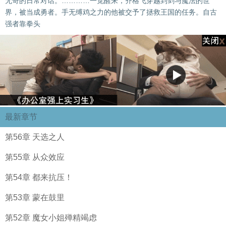
无奇的日常对话。…………一觉醒来，齐格飞穿越到剑与魔法的世
界，被当成勇者。手无缚鸡之力的他被交予了拯救王国的任务。自古
强者靠拳头
最新章节
第56章 天选之人
第55章 从众效应
第54章 都来抗压！
第53章 蒙在鼓里
第52章 魔女小姐殚精竭虑