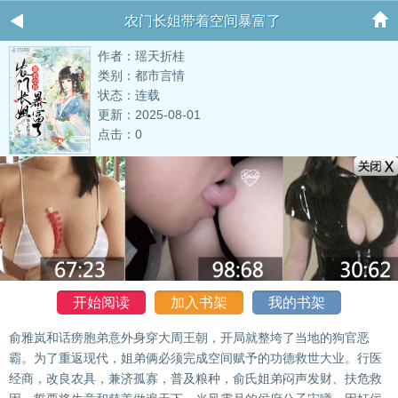
农门长姐带着空间暴富了
作者：瑶天折桂
类别：都市言情
状态：连载
更新：2025-08-01
点击：0
开始阅读
加入书架
我的书架
俞雅岚和话痨胞弟意外身穿大周王朝，开局就整垮了当地的狗官恶
霸。为了重返现代，姐弟俩必须完成空间赋予的功德救世大业。行医
经商，改良农具，兼济孤寡，普及粮种，俞氏姐弟闷声发财、扶危救