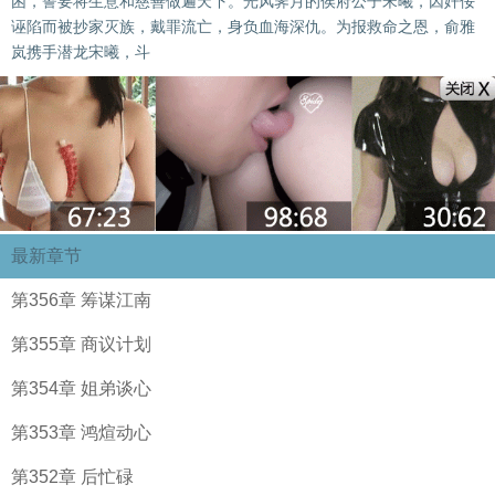
困，誓要将生意和慈善做遍天下。光风霁月的侯府公子宋曦，因奸佞
诬陷而被抄家灭族，戴罪流亡，身负血海深仇。为报救命之恩，俞雅
岚携手潜龙宋曦，斗
最新章节
第356章 筹谋江南
第355章 商议计划
第354章 姐弟谈心
第353章 鸿煊动心
第352章 后忙碌