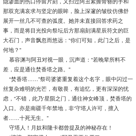
隐渗血的伤口停留片刻，又扫过阿丑紧握骨簪的手和
那双充满哀求与坚定的眼眸，脸上深邃的皱纹仿佛舒
展开一丝几不可查的弧度。她并未直接回答求药之
事，而是将目光投向祭坛后方那扇刻满星辰符文的巨
大石门，声音飘忽而悠远：“你们可知，此门之后，是
何地？”
慕容渊与阿丑对视一眼，沉声道：“若晚辈所料不
差，应是通往焚香塔之路。”
“焚香塔……”祭司婆婆重复着这个名字，眼中闪过一
丝复杂难明的光芒，有敬畏，有追忆，更有深深的忧
虑，“不错，此乃‘星陨之门，通往神女峰顶，焚香塔的
入口。亦是南疆千年禁地，非‘守塔人许可，擅入
者……十死无生。”
守塔人！月奴和隆卡都曾提及的神秘存在！