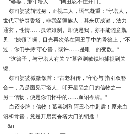
“婆婆，那守塔人……”阿丑忍不住开口。
祭司婆婆转过身，正视二人，语气凝重：“守塔人，
世代守护焚香塔，非我苗疆族人，其来历成谜，法力
通玄，性情……孤僻难测。即便是我，亦不能随意觐
见。”她顿了顿，目光再次落在阿丑手中的骨簪上，“不
过，你们手持‘守心簪，或许……是唯一的变数。”
“这簪子，与守塔人有关？”慕容渊敏锐地捕捉到关
键。
祭司婆婆微微颔首：“古老相传，‘守心与‘指引双簪
合一，乃是面见守塔人、叩开星陨之门的信物之一。
另一信物，便是你们怀中的……血诏令牌。”
血诏令牌！信物！慕容渊和阿丑心中剧震！原来血
诏和骨簪，竟是开启焚香塔大门的钥匙！
&n