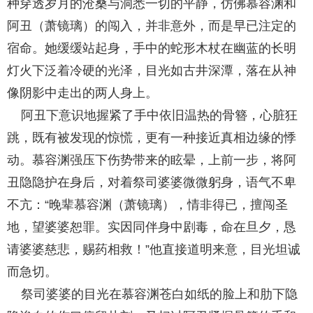
种穿透岁月的沧桑与洞悉一切的平静，仿佛慕容渊和
阿丑（萧镜璃）的闯入，并非意外，而是早已注定的
宿命。她缓缓站起身，手中的蛇形木杖在幽蓝的长明
灯火下泛着冷硬的光泽，目光如古井深潭，落在从神
像阴影中走出的两人身上。
阿丑下意识地握紧了手中依旧温热的骨簪，心脏狂
跳，既有被发现的惊慌，更有一种接近真相边缘的悸
动。慕容渊强压下伤势带来的眩晕，上前一步，将阿
丑隐隐护在身后，对着祭司婆婆微微躬身，语气不卑
不亢：“晚辈慕容渊（萧镜璃），情非得已，擅闯圣
地，望婆婆恕罪。实因同伴身中剧毒，命在旦夕，恳
请婆婆慈悲，赐药相救！”他直接道明来意，目光坦诚
而急切。
祭司婆婆的目光在慕容渊苍白如纸的脸上和肋下隐