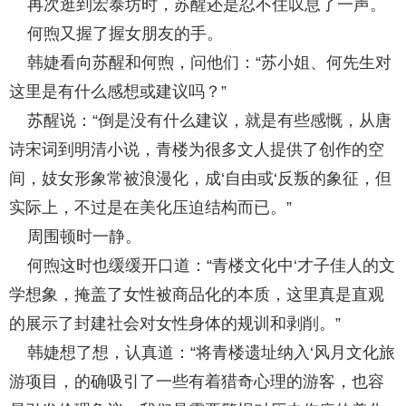
再次逛到宏泰坊时，苏醒还是忍不住叹息了一声。
何煦又握了握女朋友的手。
韩婕看向苏醒和何煦，问他们：“苏小姐、何先生对
这里是有什么感想或建议吗？”
苏醒说：“倒是没有什么建议，就是有些感慨，从唐
诗宋词到明清小说，青楼为很多文人提供了创作的空
间，妓女形象常被浪漫化，成‘自由或‘反叛的象征，但
实际上，不过是在美化压迫结构而已。”
周围顿时一静。
何煦这时也缓缓开口道：“青楼文化中‘才子佳人的文
学想象，掩盖了女性被商品化的本质，这里真是直观
的展示了封建社会对女性身体的规训和剥削。”
韩婕想了想，认真道：“将青楼遗址纳入‘风月文化旅
游项目，的确吸引了一些有着猎奇心理的游客，也容