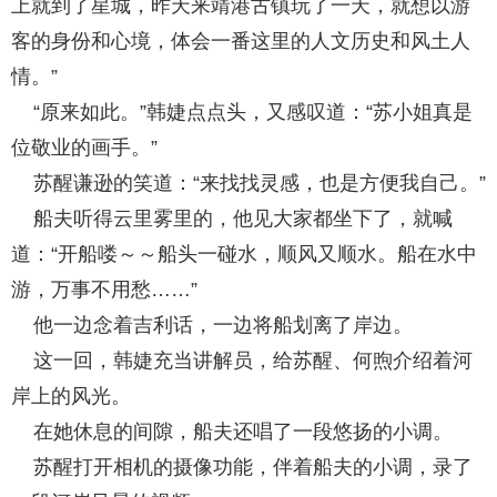
上就到了星城，昨天来靖港古镇玩了一天，就想以游
客的身份和心境，体会一番这里的人文历史和风土人
情。”
“原来如此。”韩婕点点头，又感叹道：“苏小姐真是
位敬业的画手。”
苏醒谦逊的笑道：“来找找灵感，也是方便我自己。”
船夫听得云里雾里的，他见大家都坐下了，就喊
道：“开船喽～～船头一碰水，顺风又顺水。船在水中
游，万事不用愁……”
他一边念着吉利话，一边将船划离了岸边。
这一回，韩婕充当讲解员，给苏醒、何煦介绍着河
岸上的风光。
在她休息的间隙，船夫还唱了一段悠扬的小调。
苏醒打开相机的摄像功能，伴着船夫的小调，录了