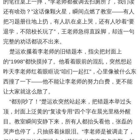
的笔往桌上一摔，“李老师都被调去扫厕所了，我们读
还有啥劲？”这话像颗火星，瞬间点燃了教室——有人
把习题册往地上扔，有人趴在桌上哭，还有人吵着“要
退学，不陪校长玩了”，王老师急得直跺脚，却连一句
完整的劝话都说不出来。
楚运欢攥着李老师的旧错题本，指尖把封面上
的“1998”都快摸掉了。他看着眼前的混乱，突然想起
昨天李老师红着眼眶说“咱们一起扛”，心里像被什么东
西撞了一下——他不能让李老师的努力白费，更不能
让大家就这么散了。
“都别吵了！”楚运欢突然站起来，把错题本举过头
顶，封面上泛黄的“复读专用”四个字在晨光里格外醒
目。教室瞬间安静下来，所有人都抬头看他，张磊的
哭声也停了，只抽搭着抹眼泪。“李老师是被调走了，