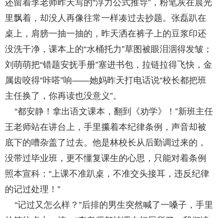
还留着李老师昨天写的“浮力公式推导”，粉笔灰在晨光
里飘着，却没人再像往常一样凑过去抄题。张磊趴在
桌上，肩膀一抽一抽的，昨天洒在裤子上的豆浆印还
没洗干净，课本上的“水桶托力”草图被眼泪洇得发皱；
刘萌萌把“错题安抚手册”塞进书包，拉链拉得飞快，金
属齿咬得“咔嗒”响——她妈昨天打电话说“校长都把班
主任换了，你再读也没意义”。
“都安静！拿出语文课本，翻到《劝学》！”新班主任
王老师站在讲台上，手里攥着本纪律条例，声音却被
底下的嘈杂盖了过去。他是林校长从后勤调过来的，
没带过毕业班，更不懂复课生的心思，只能对着条例
照本宣科：“上课不准趴桌，不准交头接耳，违反纪律
的记过处理！”
“记过又怎么样？”后排的男生突然喊了一嗓子，手里