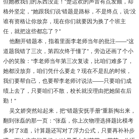
但她教我们的东西没走！”楚运欢的声音有点发颤，却
格外坚定，“她跟我们说‘错题是路标，不是终点，说‘没
谁有资格让你放弃，现在你们就要因为换了个班主
任，就把这些都忘了？”
他翻开错题本，指着里面李老师当年的批注——“这
道题我错了三次，第四次终于懂了”，旁边还画了个小
小的笑脸：“李老师当年第三次复读，比咱们难多了，
她都没放弃，咱们凭什么要走？现在不是乱的时候，
我们要帮自己，也要帮李老师讨说法——只要咱们成
绩上去了，只要咱们不散，校长就没理由把她留在后
勤！”
吴文娇突然站起来，把“错题安抚手册”重新掏出来，
翻到张磊的那一页：“张磊，你上次物理选择题比模考
多对了3道，计算题还写对了浮力公式，只要再补补步