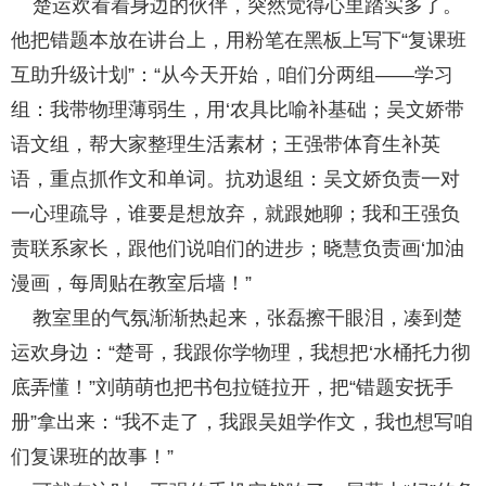
楚运欢看着身边的伙伴，突然觉得心里踏实多了。
他把错题本放在讲台上，用粉笔在黑板上写下“复课班
互助升级计划”：“从今天开始，咱们分两组——学习
组：我带物理薄弱生，用‘农具比喻补基础；吴文娇带
语文组，帮大家整理生活素材；王强带体育生补英
语，重点抓作文和单词。抗劝退组：吴文娇负责一对
一心理疏导，谁要是想放弃，就跟她聊；我和王强负
责联系家长，跟他们说咱们的进步；晓慧负责画‘加油
漫画，每周贴在教室后墙！”
教室里的气氛渐渐热起来，张磊擦干眼泪，凑到楚
运欢身边：“楚哥，我跟你学物理，我想把‘水桶托力彻
底弄懂！”刘萌萌也把书包拉链拉开，把“错题安抚手
册”拿出来：“我不走了，我跟吴姐学作文，我也想写咱
们复课班的故事！”