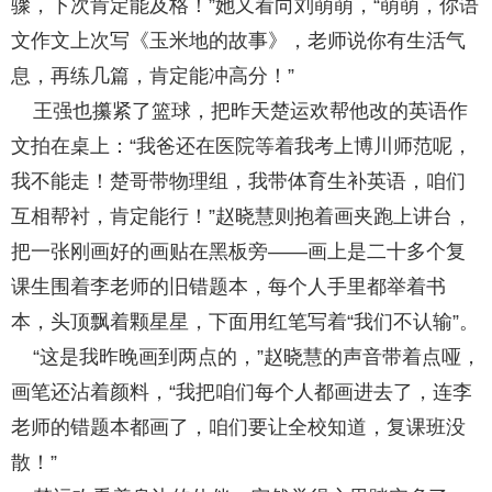
骤，下次肯定能及格！”她又看向刘萌萌，“萌萌，你语
文作文上次写《玉米地的故事》，老师说你有生活气
息，再练几篇，肯定能冲高分！”
王强也攥紧了篮球，把昨天楚运欢帮他改的英语作
文拍在桌上：“我爸还在医院等着我考上博川师范呢，
我不能走！楚哥带物理组，我带体育生补英语，咱们
互相帮衬，肯定能行！”赵晓慧则抱着画夹跑上讲台，
把一张刚画好的画贴在黑板旁——画上是二十多个复
课生围着李老师的旧错题本，每个人手里都举着书
本，头顶飘着颗星星，下面用红笔写着“我们不认输”。
“这是我昨晚画到两点的，”赵晓慧的声音带着点哑，
画笔还沾着颜料，“我把咱们每个人都画进去了，连李
老师的错题本都画了，咱们要让全校知道，复课班没
散！”