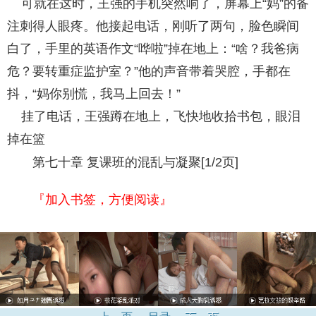
可就在这时，王强的手机突然响了，屏幕上“妈”的备
注刺得人眼疼。他接起电话，刚听了两句，脸色瞬间
白了，手里的英语作文“哗啦”掉在地上：“啥？我爸病
危？要转重症监护室？”他的声音带着哭腔，手都在
抖，“妈你别慌，我马上回去！”
挂了电话，王强蹲在地上，飞快地收拾书包，眼泪
掉在篮
第七十章 复课班的混乱与凝聚[1/2页]
『加入书签，方便阅读』